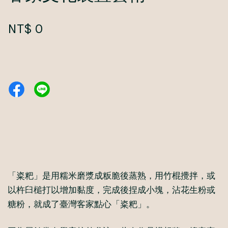
NT$ 0
「粢粑」是用糯米磨漿成粄脆後蒸熟，用竹棍攪拌，或
以杵臼槌打以增加黏度，完成後捏成小塊，沾花生粉或
糖粉，就成了臺灣客家點心「粢粑」。