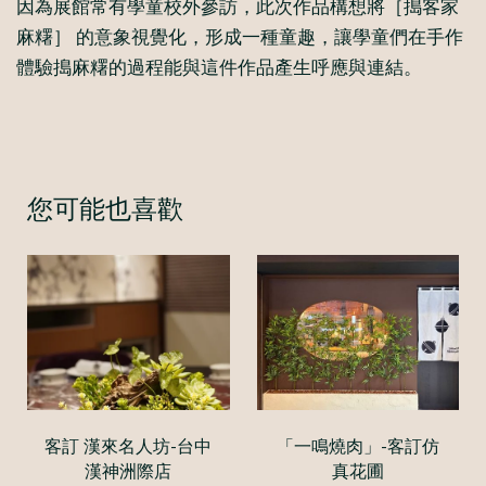
因為展館常有學童校外參訪，此次作品構想將［搗客家
麻糬］ 的意象視覺化，形成一種童趣，讓學童們在手作
體驗搗麻糬的過程能與這件作品產生呼應與連結。
您可能也喜歡
客訂 漢來名人坊-台中
「一鳴燒肉」-客訂仿
漢神洲際店
真花圃