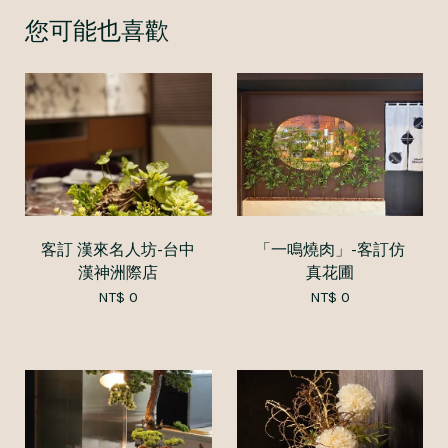
您可能也喜歡
客訂 漢來名人坊-台中
「一鳴燒肉」-客訂仿
漢神洲際店
真花圃
NT$ 0
NT$ 0