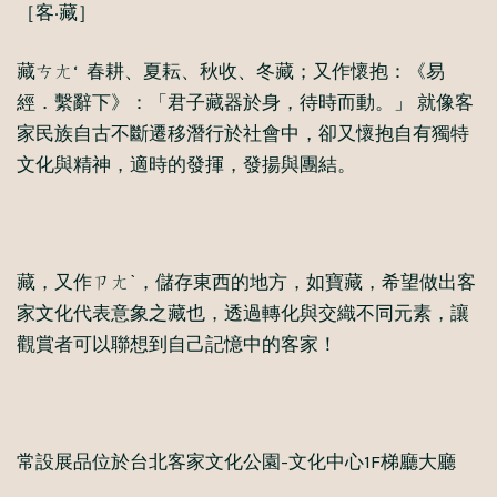
［客·藏］
藏ㄘㄤ‘ 春耕、夏耘、秋收、冬藏；又作懷抱：《易
經．繫辭下》：「君子藏器於身，待時而動。」 就像客
家民族自古不斷遷移潛行於社會中，卻又懷抱自有獨特
文化與精神，適時的發揮，發揚與團結。
藏，又作ㄗㄤˋ，儲存東西的地方，如寶藏，希望做出客
家文化代表意象之藏也，透過轉化與交織不同元素，讓
觀賞者可以聯想到自己記憶中的客家！
常設展品位於台北客家文化公園-文化中心1F梯廳大廳