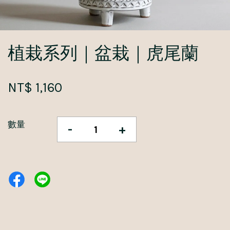
植栽系列｜盆栽｜虎尾蘭
NT$ 1,160
數量
-
+