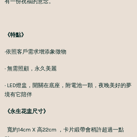
有一份祝福的意念。
《特點》
·依照客戶需求增添象徵物
· 無需照顧，永久美麗
· LED燈盅，開關在底座，附電池一顆，夜晚美好的夢
境有它陪伴
《永生花盅尺寸》
寬約14cm X 高22cm ，卡片緞帶會稍許超過一點