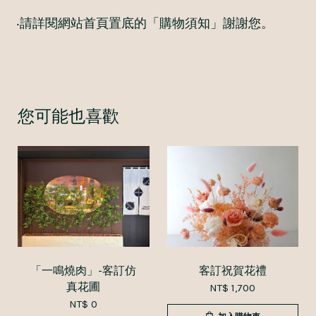
‧請詳閱網站首頁置底的「購物須知」謝謝您。
您可能也喜歡
「一鳴燒肉」-客訂仿
客訂祝賀花禮
真花圃
NT$ 1,700
NT$ 0