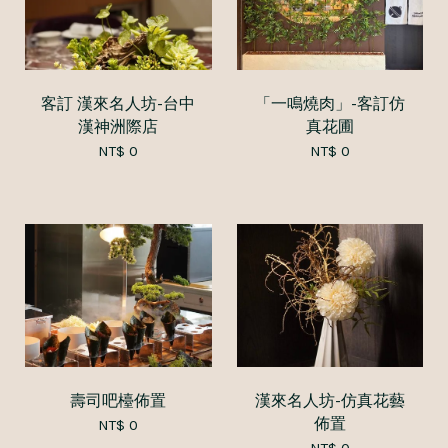
客訂 漢來名人坊-台中
「一鳴燒肉」-客訂仿
漢神洲際店
真花圃
NT$ 0
NT$ 0
壽司吧檯佈置
漢來名人坊-仿真花藝
佈置
NT$ 0