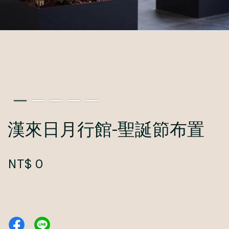
漢來日月行館-聖誕節布置
NT$ 0