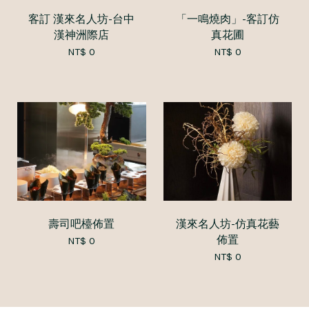
客訂 漢來名人坊-台中
「一鳴燒肉」-客訂仿
漢神洲際店
真花圃
NT$ 0
NT$ 0
壽司吧檯佈置
漢來名人坊-仿真花藝
佈置
NT$ 0
NT$ 0